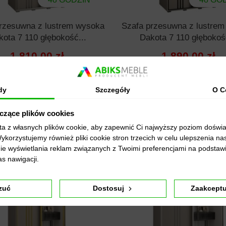
rzesuwna z lustrem wysoka
Szafa przesuwna z lustre
kota 7 110 głębokość...
Dakota 7 110 głębokość
1 810,00 zł
1 890,00 zł
Wybierz opcję
Wybierz opcję
dy
Szczegóły
O C
yczące plików cookies
sta z własnych plików cookie, aby zapewnić Ci najwyższy poziom doświ
Wykorzystujemy również pliki cookie stron trzecich w celu ulepszenia na
nie wyświetlania reklam związanych z Twoimi preferencjami na podstawi
s nawigacji.
zuć
Dostosuj
Zaakceptu