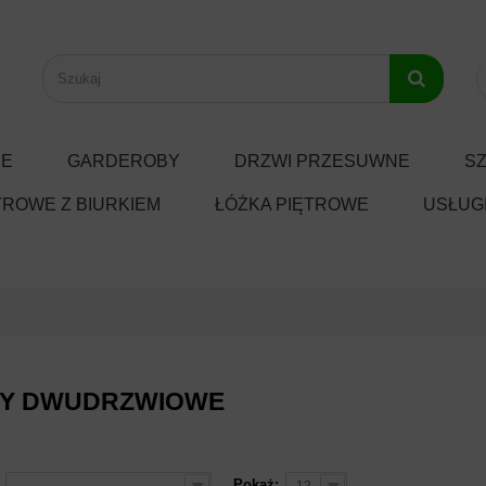
NE
GARDEROBY
DRZWI PRZESUWNE
S
TROWE Z BIURKIEM
ŁÓŻKA PIĘTROWE
USŁUGI
FY DWUDRZWIOWE
Pokaż:
--
12