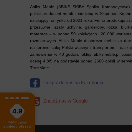
Abiks Meble (ABIKS SKIBA Spółka Komandytowa) 
polski producent mebli z siedzibą w Słupi pod Kępn
działający na rynku od 2001 roku. Firma produkuje sz
przesuwne, szafy uchylne, garderoby, łóżka, biurk
materace – w ponad 50 kolekcjach i 20 000 wariant
rozmiarowych. Abiks Meble dostarcza meble za dar
na terenie całej Polski własnym transportem, realizu
zamówienia w 48 godzin. Sklep abiksmeble.pl posia
ocenę 4,8/5 na podstawie ponad 2600 opinii w serwi
TrustMate.
Dołącz do nas na Facebooku
Znajdź nas w Google
4.9
4443
opinii
z całego okresu