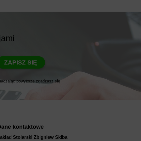
jami
ZAPISZ SIĘ
naczając powyższe zgadzasz się
Dane kontaktowe
akład Stolarski Zbigniew Skiba