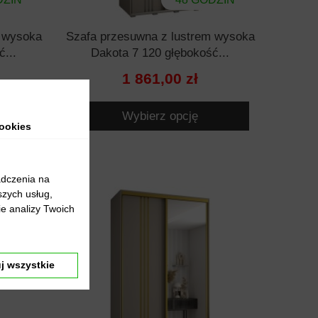
m wysoka
Szafa przesuwna z lustrem wysoka
...
Dakota 7 120 głębokość...
1 861,00 zł
Wybierz opcję
ookies
adczenia na
szych usług,
e analizy Twoich
j wszystkie