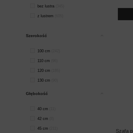
bez lustra
345
z lustrem
605
Szerokość
100 cm
242
110 cm
96
120 cm
185
130 cm
90
140 cm
90
Głębokość
150 cm
107
40 cm
11
160 cm
4
42 cm
8
170 cm
4
45 cm
211
180 cm
112
Szafa 