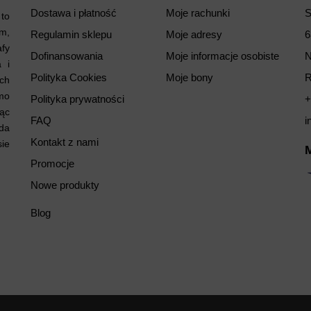
Dostawa i płatność
Moje rachunki
S
to
em,
Regulamin sklepu
Moje adresy
6
afy
Dofinansowania
Moje informacje osobiste
N
a i
Polityka Cookies
Moje bony
R
ach
mo
Polityka prywatności
+
jąc
FAQ
i
da
Kontakt z nami
sie
Promocje
Nowe produkty
Blog