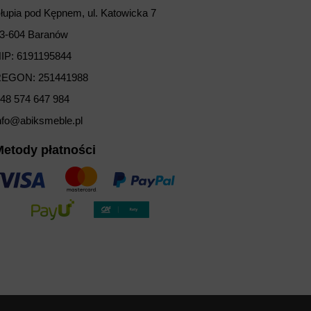
łupia pod Kępnem, ul. Katowicka 7
3-604 Baranów
IP: 6191195844
EGON: 251441988
48 574 647 984
nfo@abiksmeble.pl
Metody płatności