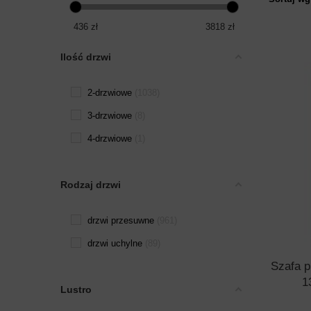
436
zł
3818
zł
Ilość drzwi
2-drzwiowe
1038
3-drzwiowe
8
4-drzwiowe
1
Rodzaj drzwi
drzwi przesuwne
961
drzwi uchylne
89
Szafa 
1
Lustro