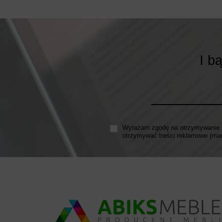
I b
Wyrażam zgodę na otrzymywanie N
otrzymywać treści reklamowe (mar