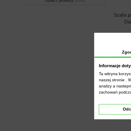
Zobacz produkty
1050
Szafa p
Da
Zgo
Informacje dot
Ta witryna korzy
naszej stronie . 
analizy a nastep
zachowań podcza
Odr