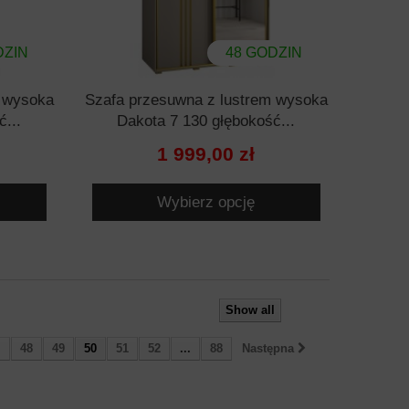
DZIN
48 GODZIN
m wysoka
Szafa przesuwna z lustrem wysoka
ć...
Dakota 7 130 głębokość...
1 999,00 zł
Wybierz opcję
Show all
.
48
49
50
51
52
...
88
Następna