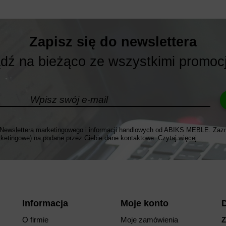
Zapisz się do newslettera
ądź na bieżąco ze wszystkimi promoc
ewslettera marketingowego i informacji handlowych od ABIKS MEBLE. Zaz
ketingowe) na podane przez Ciebie dane kontaktowe.
Czytaj więcej...
Informacja
Moje konto
O firmie
Moje zamówienia
Z