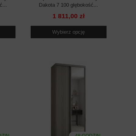
ć...
Dakota 7 100 głębokość...
1 811,00 zł
Wybierz opcję
DZIN
48 GODZIN