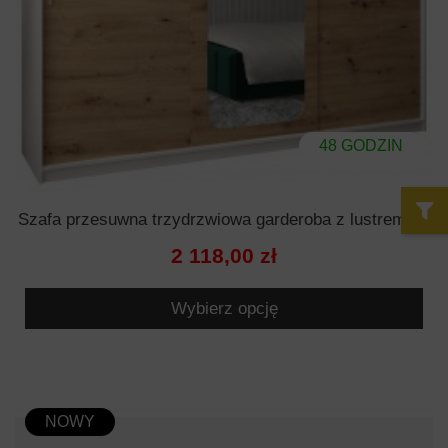
48 GODZIN
Szafa przesuwna trzydrzwiowa garderoba z lustrem i...
2 118,00 zł
Wybierz opcję
NOWY