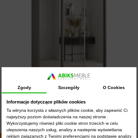
48 GODZIN
Zgody
Szczegóły
O Cookies
Szafa przesuwna z lustrem wysoka Dakota 2 160
Informacje dotyczące plików cookies
głębokość...
Ta witryna korzysta z własnych plików cookie, aby zapewnić Ci
2 695,00 zł
najwyższy poziom doświadczenia na naszej stronie .
Wykorzystujemy również pliki cookie stron trzecich w celu
ulepszenia naszych usług, analizy a nastepnie wyświetlania
Wybierz opcję
reklam związanych z Twoimi preferencjami na podstawie analizy