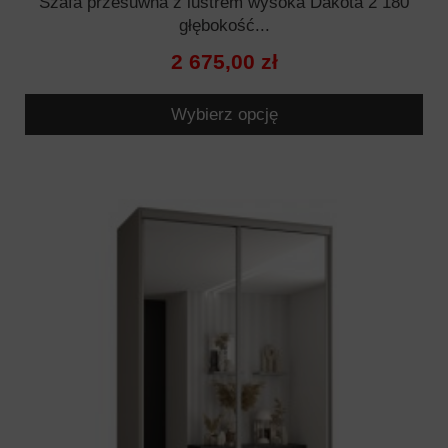
Szafa przesuwna z lustrem wysoka Dakota 2 180
głębokość...
2 675,00 zł
Wybierz opcję