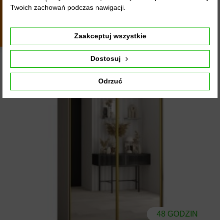
Twoich zachowań podczas nawigacji.
4.9
4444
opinii
z całego
okresu
Zaakceptuj wszystkie
Dostosuj
Odrzuć
48 GODZIN