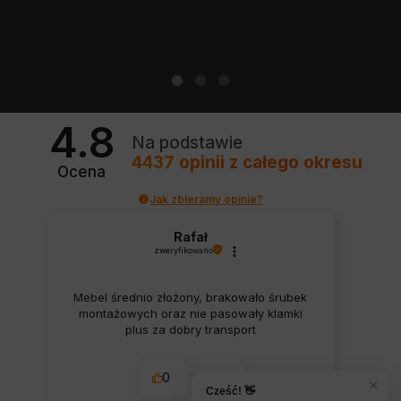
4.8
Na podstawie
4437
opinii
z całego okresu
Ocena
Jak zbieramy opinie?
Rafał
zweryfikowano
Mebel średnio złożony, brakowało śrubek
montażowych oraz nie pasowały klamki
plus za dobry transport
0
0
×
Cześć! 👋