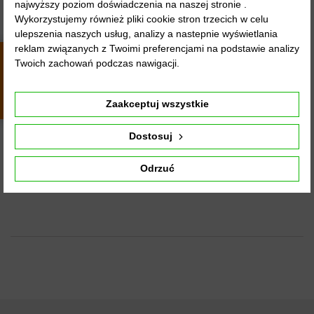
najwyższy poziom doświadczenia na naszej stronie .
Wykorzystujemy również pliki cookie stron trzecich w celu
ulepszenia naszych usług, analizy a nastepnie wyświetlania
48 GODZIN
reklam związanych z Twoimi preferencjami na podstawie analizy
Twoich zachowań podczas nawigacji.
4.8
4437
opinii
z całego
Szafa garderoba ubraniowa z półkami MANHATTAN
okresu
Zaakceptuj wszystkie
RYFEL 4 -...
Dostosuj
6 540,00 zł
Odrzuć
Wybierz opcję