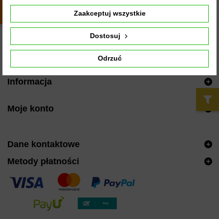
z całego
okresu
Zaakceptuj wszystkie
Dołącz do nas na Facebooku
Dostosuj
Znajdź nas w Google
Odrzuć
Informacja
Moje konto
Dane kontaktowe
Metody płatności