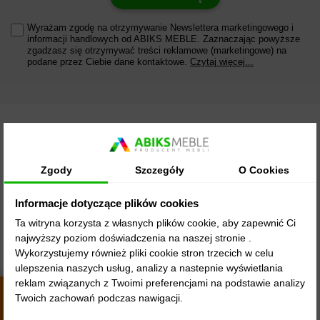
Wyrażam zgodę na otrzymywanie Newslettera marketingowego i
informacji handlowych od ABIKS MEBLE. Zaznaczając powyższe
zgadzasz się otrzymywać treści reklamowe (marketingowe) na
podane przez Ciebie dane kontaktowe.
Czytaj więcej...
Zgody
Szczegóły
O Cookies
Abiks Meble (ABIKS SKIBA Spółka Komandytowa) to polski
producent mebli z siedzibą w Słupi pod Kępnem, działający na
Informacje dotyczące plików cookies
rynku od 2001 roku. Firma produkuje szafy przesuwne, szafy
Ta witryna korzysta z własnych plików cookie, aby zapewnić Ci
uchylne, garderoby, łóżka, biurka i materace – w ponad 50
najwyższy poziom doświadczenia na naszej stronie .
kolekcjach i 20 000 wariantach rozmiarowych. Abiks Meble
Wykorzystujemy również pliki cookie stron trzecich w celu
dostarcza meble za darmo na terenie całej Polski własnym
ulepszenia naszych usług, analizy a nastepnie wyświetlania
transportem, realizując zamówienia w 48 godzin. Sklep
reklam związanych z Twoimi preferencjami na podstawie analizy
abiksmeble.pl posiada ocenę 4,8/5 na podstawie ponad 2600
Twoich zachowań podczas nawigacji.
4.8
opinii w serwisie TrustMate.
4438
opinii