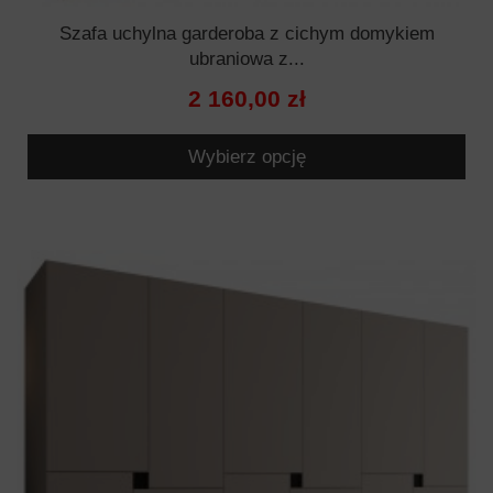
Szafa uchylna garderoba z cichym domykiem
ubraniowa z...
2 160,00 zł
Wybierz opcję