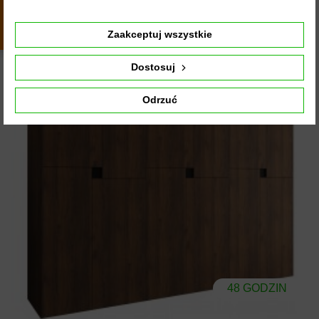
4443
opinii
z całego
okresu
Zaakceptuj wszystkie
Dostosuj
Odrzuć
48 GODZIN