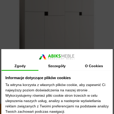
48 GODZIN
Zgody
Szczegóły
O Cookies
Szafa uchylna garderoba z cichym domykiem
Informacje dotyczące plików cookies
ubraniowa z...
Ta witryna korzysta z własnych plików cookie, aby zapewnić Ci
1 500,00 zł
najwyższy poziom doświadczenia na naszej stronie .
Wykorzystujemy również pliki cookie stron trzecich w celu
ulepszenia naszych usług, analizy a nastepnie wyświetlania
Wybierz opcję
reklam związanych z Twoimi preferencjami na podstawie analizy
Twoich zachowań podczas nawigacji.
4.9