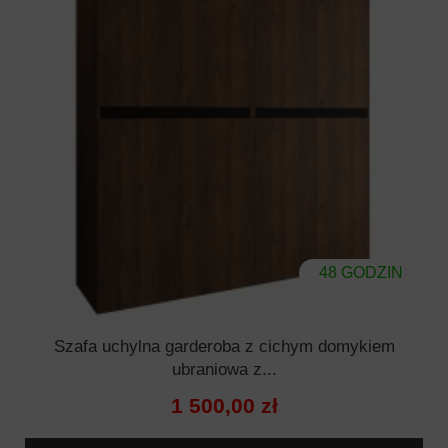
48 GODZIN
Szafa uchylna garderoba z cichym domykiem
ubraniowa z...
1 500,00 zł