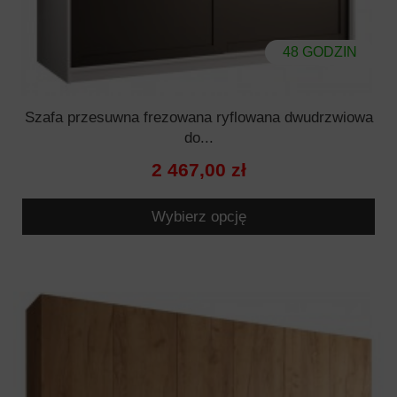
48 GODZIN
Szafa przesuwna frezowana ryflowana dwudrzwiowa
do...
2 467,00 zł
Wybierz opcję