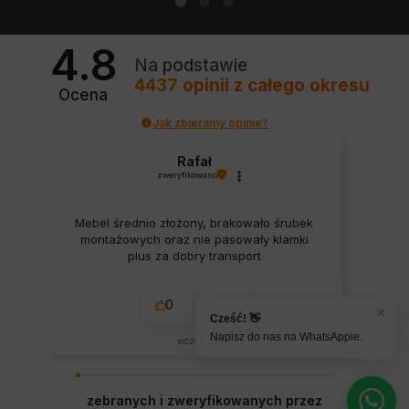
4.8
Na podstawie
4437
opinii
z całego okresu
Ocena
Jak zbieramy opinie?
Rafał
zweryfikowano
Mebel średnio złożony, brakowało śrubek
montażowych oraz nie pasowały klamki
plus za dobry transport
0
0
×
Cześć! 👋
Napisz do nas na WhatsAppie.
wczoraj
zebranych i zweryfikowanych przez