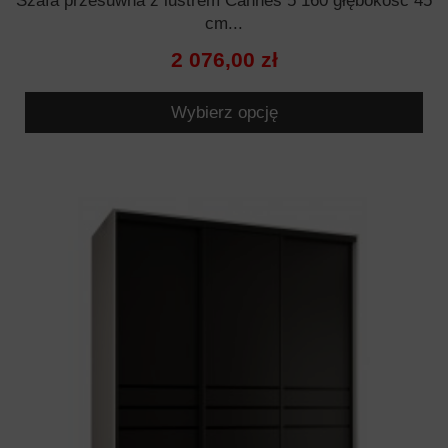
Szafa przesuwna z lustrem Cannes 5 160 głębokość 45
cm...
2 076,00 zł
Wybierz opcję