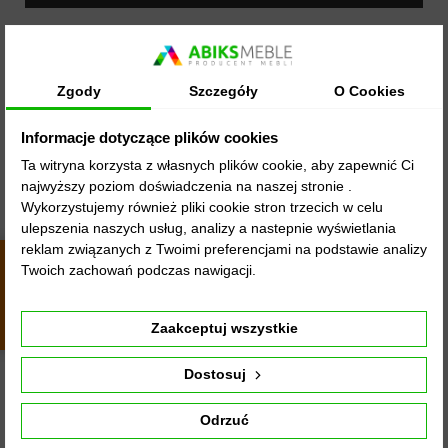
Zgody
Szczegóły
O Cookies
Informacje dotyczące plików cookies
Ta witryna korzysta z własnych plików cookie, aby zapewnić Ci
najwyższy poziom doświadczenia na naszej stronie .
Wykorzystujemy również pliki cookie stron trzecich w celu
ulepszenia naszych usług, analizy a nastepnie wyświetlania
reklam związanych z Twoimi preferencjami na podstawie analizy
Twoich zachowań podczas nawigacji.
4.8
4437
opinii
z całego
okresu
Zaakceptuj wszystkie
Dostosuj
Odrzuć
48 GODZIN