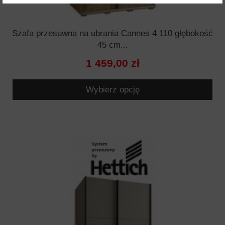
Szafa przesuwna na ubrania Cannes 4 110 głębokość
45 cm...
1 459,00 zł
Wybierz opcję