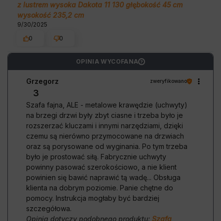
z lustrem wysoka Dakota 11 130 głębokość 45 cm
wysokość 235,2 cm
9/30/2025
0
0
OPINIA WYCOFANA
?
Grzegorz
zweryfikowano
3
Szafa fajna, ALE - metalowe krawędzie (uchwyty)
na brzegi drzwi były zbyt ciasne i trzeba było je
rozszerzać kluczami i innymi narzędziami, dzięki
czemu są nierówno przymocowane na drzwiach
oraz są porysowane od wyginania. Po tym trzeba
było je prostować siłą. Fabrycznie uchwyty
powinny pasować szerokościowo, a nie klient
powinien się bawić naprawić tą wadę... Obsługa
klienta na dobrym poziomie. Panie chętne do
pomocy. Instrukcja mogłaby być bardziej
szczegółowa.
Opinia dotyczy podobnego produktu:
Szafa