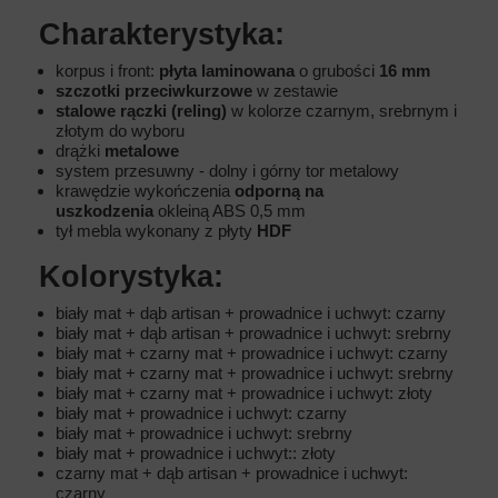
Charakterystyka:
korpus i front:
płyta laminowana
o grubości
16 mm
szczotki przeciwkurzowe
w zestawie
stalowe rączki (reling)
w kolorze czarnym, srebrnym i
złotym do wyboru
drążki
metalowe
system przesuwny - dolny i górny tor metalowy
krawędzie wykończenia
odporną na
uszkodzenia
okleiną ABS 0,5 mm
tył mebla wykonany z płyty
HDF
Kolorystyka:
biały mat + dąb artisan + prowadnice i uchwyt: czarny
biały mat + dąb artisan + prowadnice i uchwyt: srebrny
biały mat + czarny mat + prowadnice i uchwyt: czarny
biały mat + czarny mat + prowadnice i uchwyt: srebrny
biały mat + czarny mat + prowadnice i uchwyt: złoty
biały mat + prowadnice i uchwyt: czarny
biały mat + prowadnice i uchwyt: srebrny
biały mat + prowadnice i uchwyt:: złoty
czarny mat + dąb artisan + prowadnice i uchwyt:
czarny