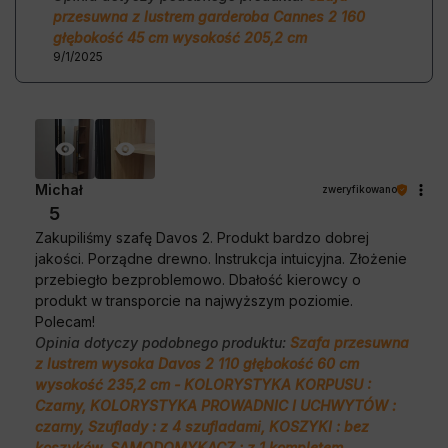
przesuwna z lustrem garderoba Cannes 2 160
głębokość 45 cm wysokość 205,2 cm
9/1/2025
Michał
zweryfikowano
5
Zakupiliśmy szafę Davos 2. Produkt bardzo dobrej
jakości. Porządne drewno. Instrukcja intuicyjna. Złożenie
przebiegło bezproblemowo. Dbałość kierowcy o
produkt w transporcie na najwyższym poziomie.
Polecam!
Opinia dotyczy podobnego produktu:
Szafa przesuwna
z lustrem wysoka Davos 2 110 głębokość 60 cm
wysokość 235,2 cm - KOLORYSTYKA KORPUSU :
Czarny, KOLORYSTYKA PROWADNIC I UCHWYTÓW :
czarny, Szuflady : z 4 szufladami, KOSZYKI : bez
koszyków, SAMODOMYKACZ : z 1 kompletem