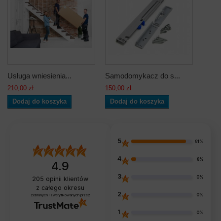
Usługa wniesienia...
Samodomykacz do s...
210,00 zł
150,00 zł
Dodaj do koszyka
Dodaj do koszyka
5
91%
4
8%
4.9
3
0%
205
opinii klientów
z całego okresu
2
0%
zebranych i zweryfikowanych przez
1
0%