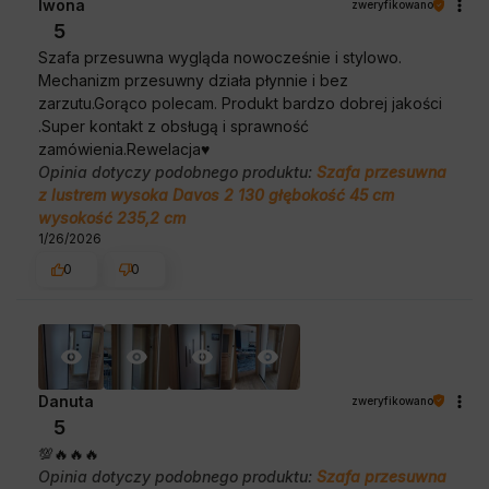
Iwona
zweryfikowano
5
Szafa przesuwna wygląda nowocześnie i stylowo.
Mechanizm przesuwny działa płynnie i bez
zarzutu.Gorąco polecam. Produkt bardzo dobrej jakości
.Super kontakt z obsługą i sprawność
zamówienia.Rewelacja♥️
Opinia dotyczy podobnego produktu:
Szafa przesuwna
z lustrem wysoka Davos 2 130 głębokość 45 cm
wysokość 235,2 cm
1/26/2026
0
0
Danuta
zweryfikowano
5
💯🔥🔥🔥
Opinia dotyczy podobnego produktu:
Szafa przesuwna