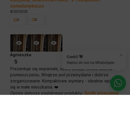
samodomykacza
8/30/2025
0
0
Agnieszka
×
zweryfikowano
Cześć! 👋
5
Napisz do nas na WhatsAppie.
Prezentuje się wspaniale, szafa dodaje uroku całemu
pomieszczeniu. Wnętrze jest przemyślane i dobrze
zorganizowane. Kompaktowe wymiary - idealnie wpisują
się w małe mieszkania. ❤️
Opinia dotyczy podobnego produktu:
Szafa przesuwna
z lustrem wysoka Davos 3 100 głębokość 45 cm
wysokość 235,2 cm
5/6/2025
0
0