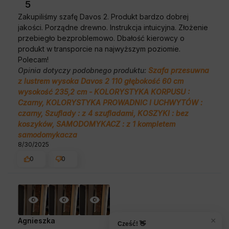
5
Zakupiliśmy szafę Davos 2. Produkt bardzo dobrej
jakości. Porządne drewno. Instrukcja intuicyjna. Złożenie
przebiegło bezproblemowo. Dbałość kierowcy o
produkt w transporcie na najwyższym poziomie.
Polecam!
Opinia dotyczy podobnego produktu:
Szafa przesuwna
z lustrem wysoka Davos 2 110 głębokość 60 cm
wysokość 235,2 cm - KOLORYSTYKA KORPUSU :
Czarny, KOLORYSTYKA PROWADNIC I UCHWYTÓW :
czarny, Szuflady : z 4 szufladami, KOSZYKI : bez
koszyków, SAMODOMYKACZ : z 1 kompletem
samodomykacza
8/30/2025
0
0
×
Agnieszka
zweryfikowano
Cześć! 👋