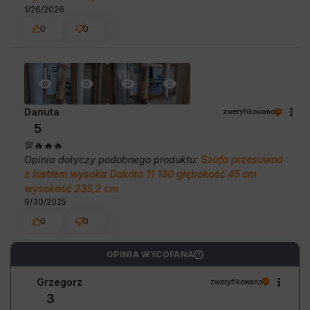
1/26/2026
0
0
Danuta
zweryfikowano
5
💯🔥🔥🔥
Opinia dotyczy podobnego produktu:
Szafa przesuwna
z lustrem wysoka Dakota 11 130 głębokość 45 cm
wysokość 235,2 cm
9/30/2025
0
0
OPINIA WYCOFANA
?
Grzegorz
zweryfikowano
3