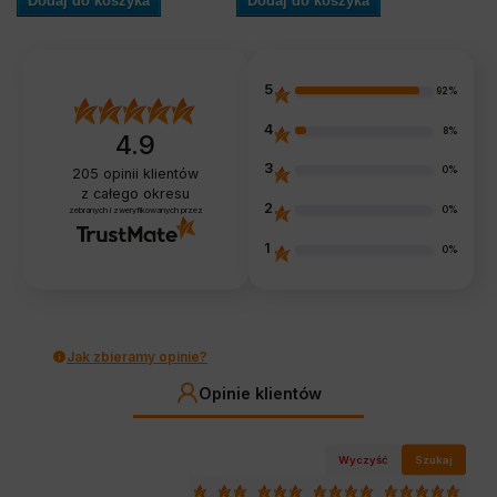
Dodaj do koszyka
Dodaj do koszyka
5
92%
4
8%
4.9
3
0%
205
opinii klientów
z całego okresu
2
0%
zebranych i zweryfikowanych przez
1
0%
Jak zbieramy opinie?
Opinie klientów
Wyczyść
Szukaj