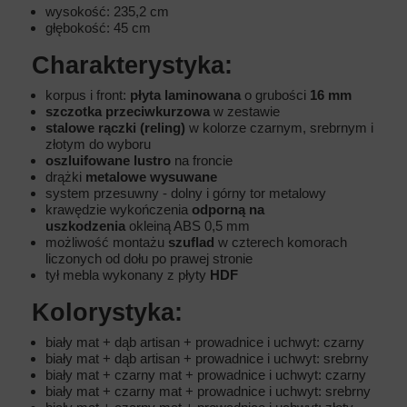
wysokość: 235,2 cm
głębokość: 45 cm
Charakterystyka:
korpus i front:
płyta laminowana
o grubości
16 mm
szczotka przeciwkurzowa
w zestawie
stalowe rączki (reling)
w kolorze czarnym, srebrnym i
złotym do wyboru
oszluifowane lustro
na froncie
drążki
metalowe wysuwane
system przesuwny - dolny i górny tor metalowy
krawędzie wykończenia
odporną na
uszkodzenia
okleiną ABS 0,5 mm
możliwość montażu
szuflad
w czterech komorach
liczonych od dołu po prawej stronie
tył mebla wykonany z płyty
HDF
Kolorystyka:
biały mat + dąb artisan + prowadnice i uchwyt: czarny
biały mat + dąb artisan + prowadnice i uchwyt: srebrny
biały mat + czarny mat + prowadnice i uchwyt: czarny
biały mat + czarny mat + prowadnice i uchwyt: srebrny