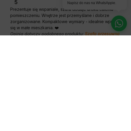
5
Napisz do nas na WhatsAppie.
Prezentuje się wspaniale, szafa dodaje uroku całemu
pomieszczeniu. Wnętrze jest przemyślane i dobrze
zorganizowane. Kompaktowe wymiary - idealnie wpisują
się w małe mieszkania. ❤️
Opinia dotyczy podobnego produktu:
Szafa przesuwna
z lustrem wysoka Davos 3 100 głębokość 45 cm
wysokość 235,2 cm
5/6/2025
0
0
Yulia
zweryfikowano
5
Nie skrzypi podczas otwierania czy zamykania. Świetna
szafa przesuwna, takiej szukałam. Powierzchnia jest
odporna na zarysowania. Niestety samodomykacz do
szafy nie sprawdził się. Nie został zamontowany , bo