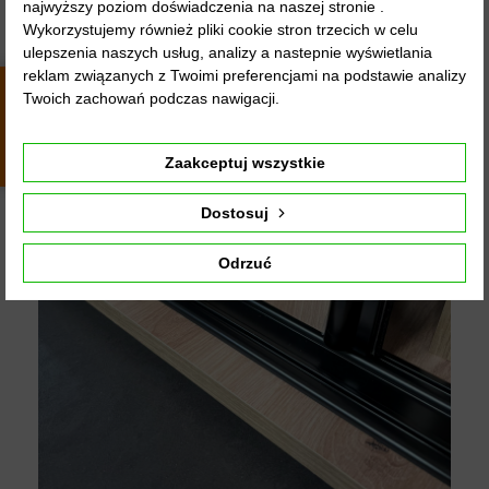
najwyższy poziom doświadczenia na naszej stronie .
Wykorzystujemy również pliki cookie stron trzecich w celu
ulepszenia naszych usług, analizy a nastepnie wyświetlania
reklam związanych z Twoimi preferencjami na podstawie analizy
Twoich zachowań podczas nawigacji.
4.9
4444
opinii
z całego
okresu
Zaakceptuj wszystkie
Dostosuj
Odrzuć