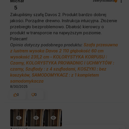
Michał
zweryfikowano
5
Zakupiliśmy szafę Davos 2. Produkt bardzo dobrej
jakości. Porządne drewno. Instrukcja intuicyjna. Złożenie
przebiegło bezproblemowo. Dbałość kierowcy o
produkt w transporcie na najwyższym poziomie.
Polecam!
Opinia dotyczy podobnego produktu:
Szafa przesuwna
z lustrem wysoka Davos 2 110 głębokość 60 cm
wysokość 235,2 cm - KOLORYSTYKA KORPUSU :
Czarny, KOLORYSTYKA PROWADNIC I UCHWYTÓW :
czarny, Szuflady : z 4 szufladami, KOSZYKI : bez
koszyków, SAMODOMYKACZ : z 1 kompletem
samodomykacza
8/30/2025
0
0