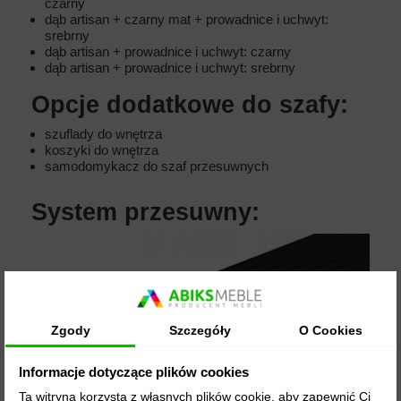
czarny
dąb artisan + czarny mat + prowadnice i uchwyt:
srebrny
dąb artisan + prowadnice i uchwyt: czarny
dąb artisan + prowadnice i uchwyt: srebrny
Opcje dodatkowe do szafy:
szuflady do wnętrza
koszyki do wnętrza
samodomykacz do szaf przesuwnych
System przesuwny:
Zgody
Szczegóły
O Cookies
Informacje dotyczące plików cookies
Ta witryna korzysta z własnych plików cookie, aby zapewnić Ci