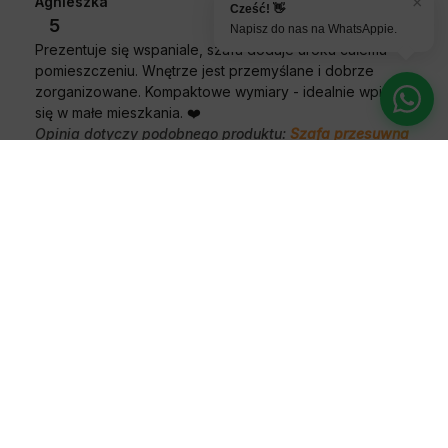
Agnieszka
×
zweryfikowano
Cześć! 👋
5
Napisz do nas na WhatsAppie.
Prezentuje się wspaniale, szafa dodaje uroku całemu
pomieszczeniu. Wnętrze jest przemyślane i dobrze
zorganizowane. Kompaktowe wymiary - idealnie wpisują
się w małe mieszkania. ❤️
Opinia dotyczy podobnego produktu:
Szafa przesuwna
z lustrem wysoka Davos 3 100 głębokość 45 cm
wysokość 235,2 cm
5/6/2025
0
0
Yulia
zweryfikowano
5
Nie skrzypi podczas otwierania czy zamykania. Świetna
szafa przesuwna, takiej szukałam. Powierzchnia jest
odporna na zarysowania. Niestety samodomykacz do