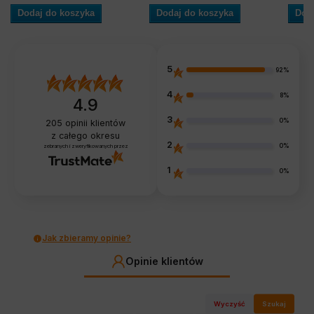
Dodaj do koszyka
Dodaj do koszyka
Dod
5
92%
4
8%
4.9
3
0%
205
opinii klientów
z całego okresu
2
0%
zebranych i zweryfikowanych przez
1
0%
Jak zbieramy opinie?
Opinie klientów
Wyczyść
Szukaj