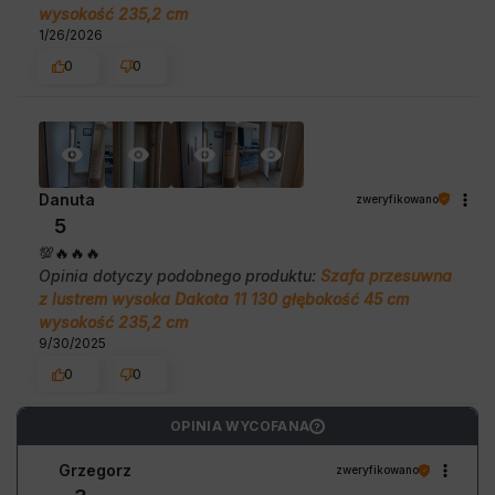
wysokość 235,2 cm
1/26/2026
0
0
Danuta
zweryfikowano
5
💯🔥🔥🔥
Opinia dotyczy podobnego produktu:
Szafa przesuwna
z lustrem wysoka Dakota 11 130 głębokość 45 cm
wysokość 235,2 cm
9/30/2025
0
0
OPINIA WYCOFANA
?
Grzegorz
zweryfikowano