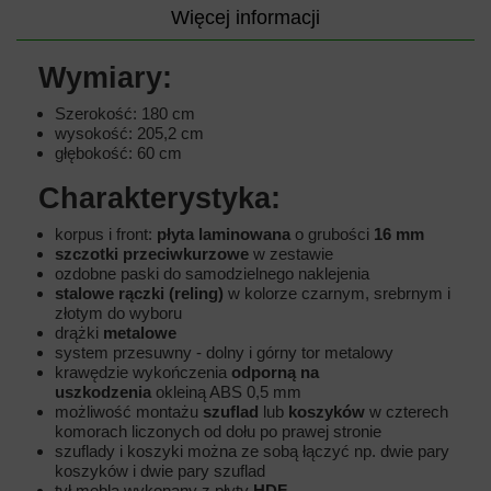
Więcej informacji
Wymiary:
Szerokość: 180 cm
wysokość: 205,2 cm
głębokość: 60 cm
Charakterystyka:
korpus i front:
płyta laminowana
o grubości
16 mm
szczotki przeciwkurzowe
w zestawie
ozdobne paski do samodzielnego naklejenia
stalowe rączki (reling)
w kolorze czarnym, srebrnym i
złotym do wyboru
drążki
metalowe
system przesuwny - dolny i górny tor metalowy
krawędzie wykończenia
odporną na
uszkodzenia
okleiną ABS 0,5 mm
możliwość montażu
szuflad
lub
koszyków
w czterech
komorach liczonych od dołu po prawej stronie
szuflady i koszyki można ze sobą łączyć np. dwie pary
koszyków i dwie pary szuflad
tył mebla wykonany z płyty
HDF