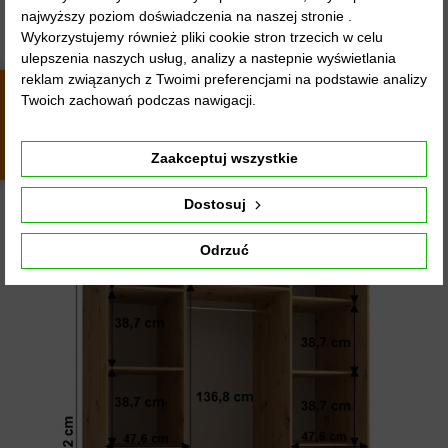
najwyższy poziom doświadczenia na naszej stronie .
Wykorzystujemy również pliki cookie stron trzecich w celu
ulepszenia naszych usług, analizy a nastepnie wyświetlania
reklam związanych z Twoimi preferencjami na podstawie analizy
Twoich zachowań podczas nawigacji.
4.9
4441
opinii
z całego
okresu
Zaakceptuj wszystkie
Dostosuj
Odrzuć