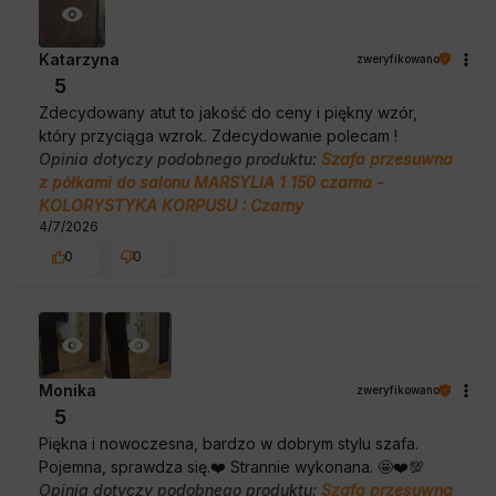
Katarzyna
zweryfikowano
5
Zdecydowany atut to jakość do ceny i piękny wzór,
który przyciąga wzrok. Zdecydowanie polecam !
Opinia dotyczy podobnego produktu:
Szafa przesuwna
z półkami do salonu MARSYLIA 1 150 czarna -
KOLORYSTYKA KORPUSU : Czarny
4/7/2026
0
0
Monika
zweryfikowano
5
Piękna i nowoczesna, bardzo w dobrym stylu szafa.
Pojemna, sprawdza się.❤️ Strannie wykonana. 🤩❤️💯
Opinia dotyczy podobnego produktu:
Szafa przesuwna