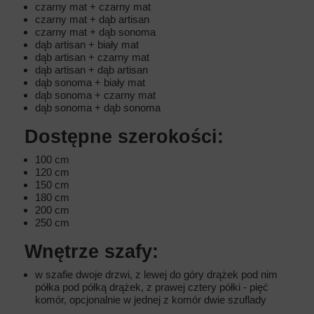
czarny mat + czarny mat
czarny mat + dąb artisan
czarny mat + dąb sonoma
dąb artisan + biały mat
dąb artisan + czarny mat
dąb artisan + dąb artisan
dąb sonoma + biały mat
dąb sonoma + czarny mat
dąb sonoma + dąb sonoma
Dostępne szerokości:
100 cm
120 cm
150 cm
180 cm
200 cm
250 cm
Wnętrze szafy:
w szafie dwoje drzwi, z lewej do góry drążek pod nim
półka pod półką drążek, z prawej cztery półki - pięć
komór, opcjonalnie w jednej z komór dwie szuflady