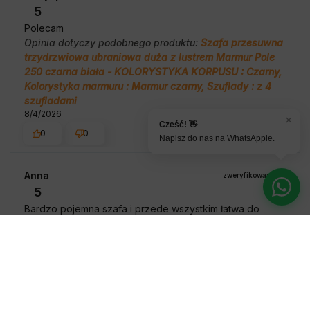
5
Polecam
Opinia dotyczy podobnego produktu:
Szafa przesuwna
trzydrzwiowa ubraniowa duża z lustrem Marmur Pole
250 czarna biała - KOLORYSTYKA KORPUSU : Czarny,
Kolorystyka marmuru : Marmur czarny, Szuflady : z 4
szufladami
8/4/2026
×
Cześć! 👋
0
0
Napisz do nas na WhatsAppie.
Anna
zweryfikowano
5
Bardzo pojemna szafa i przede wszystkim łatwa do
samodzielnego złożenia. Nadstawka idealnie wypełnia
przestrzeń nad szafą. Całość wygląda jak zabudowa.
Dobrze zorganizowana wysyłka, wszystko dostarczone
bezproblemowo. Jestem bardzo zadowolona.
Opinia dotyczy podobnego produktu:
Szafa przesuwna
garderoba z lustrem i drążkiem Verona 4 120 artisan