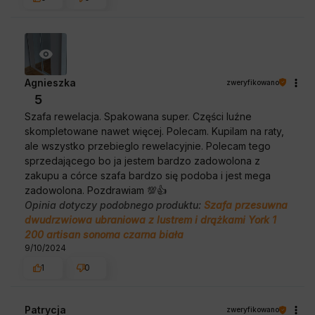
Agnieszka
zweryfikowano
5
Szafa rewelacja. Spakowana super. Części luźne
skompletowane nawet więcej. Polecam. Kupilam na raty,
ale wszystko przebieglo rewelacyjnie. Polecam tego
sprzedającego bo ja jestem bardzo zadowolona z
zakupu a córce szafa bardzo się podoba i jest mega
zadowolona. Pozdrawiam 💯👍️
Opinia dotyczy podobnego produktu:
Szafa przesuwna
dwudrzwiowa ubraniowa z lustrem i drążkami York 1
200 artisan sonoma czarna biała
9/10/2024
1
0
Patrycja
zweryfikowano