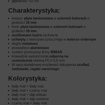
głębokość: 62 cm
Charakterystyka:
korpus:
płyta laminowana
w
czterech kolorach
o
grubości
16 mm
front:
płyta laminowana
w
czterech kolorach
o
grubości
16 mm
oszlifowane lustro
na froncie
uchwyty
z tworzywa sztucznego w
kolorze srebrnym
drążki
metalowe
prowadnice
aluminiowe
system przesuwny firmy
BIMAK
krawędzie wykończenia
odporną na
uszkodzenia
okleiną PCV 0,5 mm
W opcji dodatkowej możliwość dokupienia
szuflad,
nadstawki, regału narożnego
Kolorystyka:
biały mat + biały mat
biały mat + czarny mat
biały mat + dąb artisan
biały mat + dąb sonoma
czarny mat + biały mat