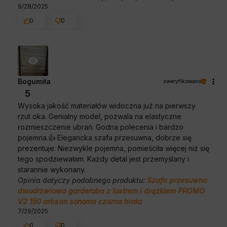
9/28/2025
0
0
Bogumiła
zweryfikowano
5
Wysoka jakość materiałów widoczna już na pierwszy
rzut oka. Genialny model, pozwala na elastyczne
rozmieszczenie ubrań. Godna polecenia i bardzo
pojemna.👍 Elegancka szafa przesuwna, dobrze się
prezentuje. Niezwykle pojemna, pomieściła więcej niż się
tego spodziewałam. Każdy detal jest przemyślany i
starannie wykonany.
Opinia dotyczy podobnego produktu:
Szafa przesuwna
dwudrzwiowa garderoba z lustrem i drążkiem PROMO
V2 150 artisan sonoma czarna biała
7/29/2025
0
0