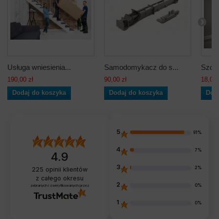
Usługa wniesienia...
Samodomykacz do s...
Szczo
190,00 zł
90,00 zł
18,00 
Dodaj do koszyka
Dodaj do koszyka
Dod
5
91%
4
7%
4.9
3
2%
225
opinii klientów
z całego okresu
2
0%
zebranych i zweryfikowanych przez
1
0%