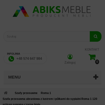
KONTAKT
INFOLINIA
+48 574 647 984
0
Zaloguj
MENU
Szafy przesuwne
Roma 1
Szafa przesuwna ubraniowa z lustrem i półkami do sypialni Roma 1 120
artisan sonoma czarna biała