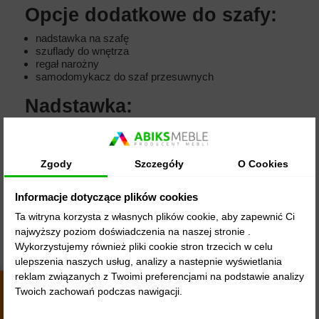
Opcje dodatkowe do szafy:
nadstawka na szafę
szuflady do wnętrza
regał narożny
samodomykacz do szaf przesuwnych
Nadstawka:
opcjonalnie do szafy dostępna jest nadstawka o
wysokości 40 cm, również z drzwiami przesuwnymi, w
kolorach szafy. We wnętrzu nadstawki znajdują
Zgody
Szczegóły
O Cookies
się dwie komory
Regał narożny:
Informacje dotyczące plików cookies
Ta witryna korzysta z własnych plików cookie, aby zapewnić Ci
Regał dostępny jest na naszych aukcjach.
Regał jest
najwyższy poziom doświadczenia na naszej stronie .
uniwersalny można ustawić go po prawej jak i po
lewej stronie.
Szerokość regału 30 cm. Regał
Wykorzystujemy również pliki cookie stron trzecich w celu
dostępny w czterech kolorystykach: biały mat, czarny
ulepszenia naszych usług, analizy a nastepnie wyświetlania
mat, dąb artisan, dąb sonoma.
reklam związanych z Twoimi preferencjami na podstawie analizy
Twoich zachowań podczas nawigacji.
4.9
4440
opinii