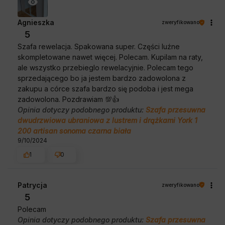
Agnieszka
zweryfikowano
5
Szafa rewelacja. Spakowana super. Części luźne
skompletowane nawet więcej. Polecam. Kupilam na raty,
ale wszystko przebieglo rewelacyjnie. Polecam tego
sprzedającego bo ja jestem bardzo zadowolona z
zakupu a córce szafa bardzo się podoba i jest mega
zadowolona. Pozdrawiam 💯👍️
Opinia dotyczy podobnego produktu:
Szafa przesuwna
dwudrzwiowa ubraniowa z lustrem i drążkami York 1
200 artisan sonoma czarna biała
9/10/2024
1
0
Patrycja
zweryfikowano
5
Polecam
Opinia dotyczy podobnego produktu:
Szafa przesuwna