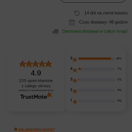
14 dni na zwrot towaru
Czas dostawy: 48 godzin
Darmowa dostawa w całym kraju!
5
91%
4
7%
4.9
3
2%
225
opinii klientów
z całego okresu
2
0%
zebranych i zweryfikowanych przez
1
0%
Jak zbieramy opinie?