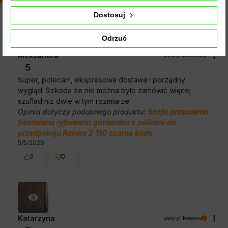
Dostosuj
Odrzuć
Aleksandra
zweryfikowano
5
Super, polecam, ekspresowa dostawa i porządny
wygląd. Szkoda że nie można było zamówić więcej
szuflad niż dwie w tym rozmiarze
Opinia dotyczy podobnego produktu:
Szafa przesuwna
frezowana ryflowana garderoba z pólkami do
przedpokoju Ramiro 2 150 czarna biała
5/5/2026
0
0
Katarzyna
zweryfikowano