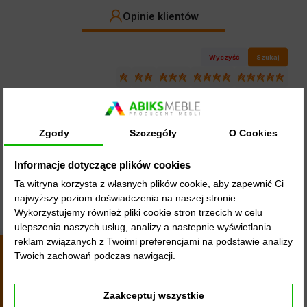
Opinie klientów
Wyczyść
Szukaj
Zgody
Szczegóły
O Cookies
Informacje dotyczące plików cookies
Barbara
zweryfikowano
Ta witryna korzysta z własnych plików cookie, aby zapewnić Ci
5
najwyższy poziom doświadczenia na naszej stronie .
Szafa super, elegancka i solidna, cała.onsluga jest super
Wykorzystujemy również pliki cookie stron trzecich w celu
, rewelacyjnie od samego początku do końca, polecam
ulepszenia naszych usług, analizy a nastepnie wyświetlania
Opinia dotyczy podobnego produktu:
Szafa przesuwna
reklam związanych z Twoimi preferencjami na podstawie analizy
trzydrzwiowa garderoba na ubrania DOME 250 czarna
Twoich zachowań podczas nawigacji.
4.9
biała
4440
opinii
6/9/2026
z całego
okresu
Zaakceptuj wszystkie
0
0