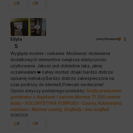
0
0
Edyta
zweryfikowano
5
Wygląda modnie i ciekawie. Możliwość dodawania
dodatkowych elementów zwiększa elastyczność
użytkowania. Jakość jest dokładnie taka, jakiej
oczekiwałam.❤️ Łatwy montaż dzięki bardzo dobrze
opisanej instrukcji.Bardzo dobrze zabezpieczona na
czas podróży do klienta💪Polecam serdecznie!
Opinia dotyczy podobnego produktu:
Szafa przesuwna
garderoba z drążkami i lustrem Marmur T1 200 czarna
biała - KOLORYSTYKA KORPUSU : Czarny, Kolorystyka
marmuru : Marmur czarny, Szuflady : bez szuflad
9/28/2025
0
0