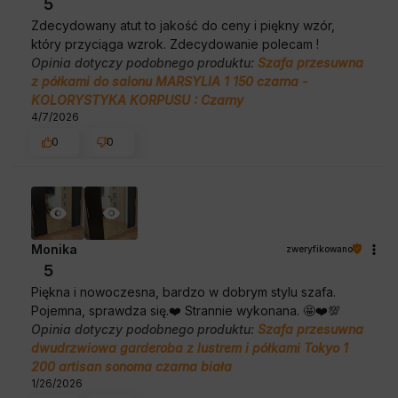
5
Zdecydowany atut to jakość do ceny i piękny wzór,
który przyciąga wzrok. Zdecydowanie polecam !
Opinia dotyczy podobnego produktu:
Szafa przesuwna
z półkami do salonu MARSYLIA 1 150 czarna -
KOLORYSTYKA KORPUSU : Czarny
4/7/2026
0
0
Monika
zweryfikowano
5
Piękna i nowoczesna, bardzo w dobrym stylu szafa.
Pojemna, sprawdza się.❤️ Strannie wykonana. 🤩❤️💯
Opinia dotyczy podobnego produktu:
Szafa przesuwna
dwudrzwiowa garderoba z lustrem i półkami Tokyo 1
200 artisan sonoma czarna biała
1/26/2026