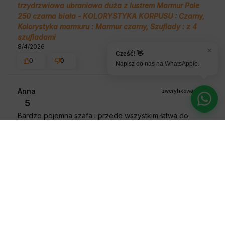
trzydrzwiowa ubraniowa duża z lustrem Marmur Pole
250 czarna biała - KOLORYSTYKA KORPUSU : Czarny,
Kolorystyka marmuru : Marmur czarny, Szuflady : z 4
szufladami
8/4/2026
×
Cześć! 👋
0
0
Napisz do nas na WhatsAppie.
Anna
zweryfikowano
5
Bardzo pojemna szafa i przede wszystkim łatwa do
samodzielnego złożenia. Nadstawka idealnie wypełnia
przestrzeń nad szafą. Całość wygląda jak zabudowa.
Dobrze zorganizowana wysyłka, wszystko dostarczone
bezproblemowo. Jestem bardzo zadowolona.
Opinia dotyczy podobnego produktu:
Szafa przesuwna
garderoba z lustrem i drążkiem Verona 4 120 artisan
sonoma czarna biała - KOLORYSTYKA KORPUSU :
Czarny, KOLORYSTYKA FRONTU : Dąb Artisan,
Nadstawka : bez nadstawki, Szuflady : z 2 szufladami,
Samodomykacz : bez samodomykacza